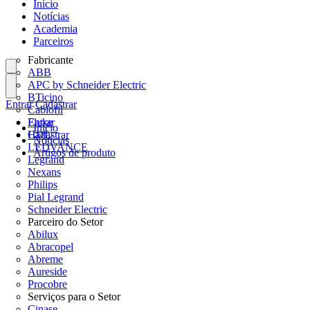
Início
Notícias
Academia
Parceiros
Fabricante
ABB
APC by Schneider Electric
BTicino
Entrar
Cadastrar
Cablofil
Fluke
Entrar
Início
HDL
Cadastrar
Notícias
LEDVANCE
Artigos de produto
Legrand
Nexans
Philips
Pial Legrand
Schneider Electric
Parceiro do Setor
Abilux
Abracopel
Abreme
Aureside
Procobre
Serviços para o Setor
Cinase