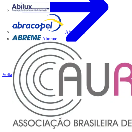
Abilux
Abracopel
Abreme
Voltar para Notícias