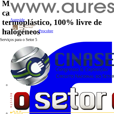
Mistral | A nova gama ABB de
caixas classe II em
Aureside
termoplástico, 100% livre de
halogéneos
Procobre
Serviços para o Setor
5