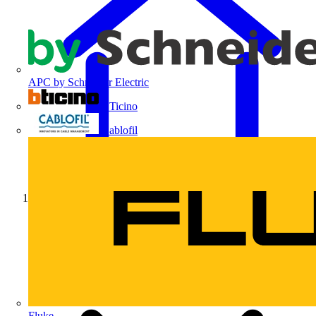
APC by Schneider Electric
BTicino
Cablofil
Início
Fluke