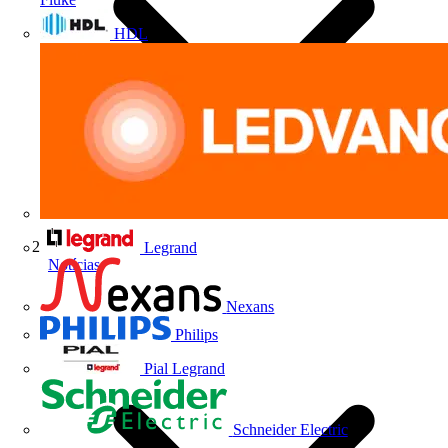
HDL
Legrand
Notícias
Nexans
Philips
Pial Legrand
Schneider Electric