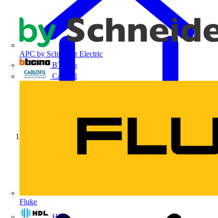
APC by Schneider Electric
BTicino
Cablofil
Início
Fluke
HDL