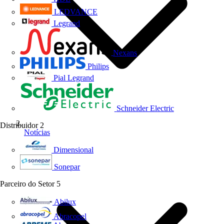
LEDVANCE
Legrand
Nexans
Philips
Pial Legrand
Schneider Electric
Distribuidor
2
Notícias
Dimensional
Sonepar
Parceiro do Setor
5
Abilux
Abracopel