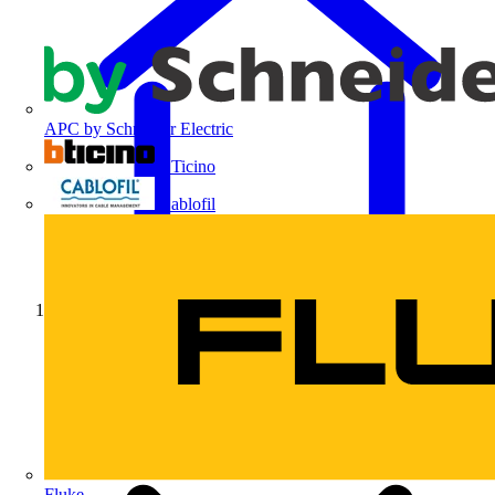
APC by Schneider Electric
BTicino
Cablofil
Início
Fluke