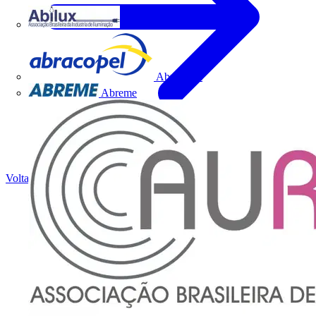
Abilux
Abracopel
Abreme
Voltar para Notícias