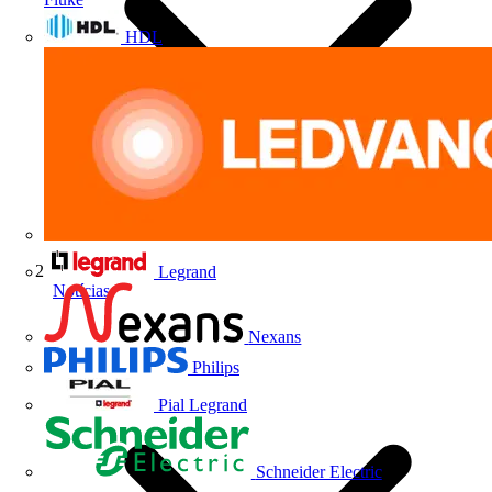
HDL
Legrand
Notícias
Nexans
Philips
Pial Legrand
Schneider Electric