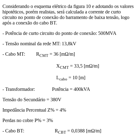
Considerando o esquema elétrico da figura 10 e adotando os valores
hipotéticos, porém realistas, será calculada a corrente de curto
circuito no ponto de conexão do barramento de baixa tensão, logo
após a conexão do cabo BT.
- Potência de curto circuito do ponto de conexão: 500MVA
- Tensão nominal da rede MT: 13,8kV
- Cabo MT: R
= 36 [mΩ/m]
CMT
X
= 33,5 [mΩ/m]
CMT
L
= 10 [m]
cabo
- Transformador: Potência = 400kVA
Tensão do Secundário = 380V
Impedância Percentual Z% = 4%
Perdas no cobre P% = 3%
- Cabo BT: R
= 0,0388 [mΩ/m]
CBT