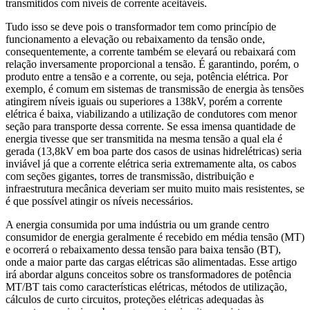
transmitidos com níveis de corrente aceitáveis.
Tudo isso se deve pois o transformador tem como princípio de
funcionamento a elevação ou rebaixamento da tensão onde,
consequentemente, a corrente também se elevará ou rebaixará com
relação inversamente proporcional a tensão. É garantindo, porém, o
produto entre a tensão e a corrente, ou seja, potência elétrica. Por
exemplo, é comum em sistemas de transmissão de energia às tensões
atingirem níveis iguais ou superiores a 138kV, porém a corrente
elétrica é baixa, viabilizando a utilização de condutores com menor
seção para transporte dessa corrente. Se essa imensa quantidade de
energia tivesse que ser transmitida na mesma tensão a qual ela é
gerada (13,8kV em boa parte dos casos de usinas hidrelétricas) seria
inviável já que a corrente elétrica seria extremamente alta, os cabos
com seções gigantes, torres de transmissão, distribuição e
infraestrutura mecânica deveriam ser muito muito mais resistentes, se
é que possível atingir os níveis necessários.
A energia consumida por uma indústria ou um grande centro
consumidor de energia geralmente é recebido em média tensão (MT)
e ocorrerá o rebaixamento dessa tensão para baixa tensão (BT),
onde a maior parte das cargas elétricas são alimentadas. Esse artigo
irá abordar alguns conceitos sobre os transformadores de potência
MT/BT tais como características elétricas, métodos de utilização,
cálculos de curto circuitos, proteções elétricas adequadas às