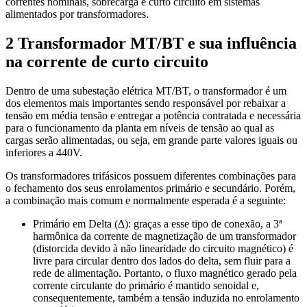
correntes nominais, sobrecarga e curto circuito em sistemas
alimentados por transformadores.
2 Transformador MT/BT e sua influência
na corrente de curto circuito
Dentro de uma subestação elétrica MT/BT, o transformador é um
dos elementos mais importantes sendo responsável por rebaixar a
tensão em média tensão e entregar a potência contratada e necessária
para o funcionamento da planta em níveis de tensão ao qual as
cargas serão alimentadas, ou seja, em grande parte valores iguais ou
inferiores a 440V.
Os transformadores trifásicos possuem diferentes combinações para
o fechamento dos seus enrolamentos primário e secundário. Porém,
a combinação mais comum e normalmente esperada é a seguinte:
Primário em Delta (∆): graças a esse tipo de conexão, a 3ª
harmônica da corrente de magnetização de um transformador
(distorcida devido à não linearidade do circuito magnético) é
livre para circular dentro dos lados do delta, sem fluir para a
rede de alimentação. Portanto, o fluxo magnético gerado pela
corrente circulante do primário é mantido senoidal e,
consequentemente, também a tensão induzida no enrolamento