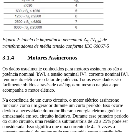
Figura 2: tabela de impedância percentual Z
(V
) de
%
k%
transformadores de média tensão conforme IEC 60067-5
3.1.4 Motores Assíncronos
Os dados usualmente conhecidos para motores assíncronos são a
potência nominal [kW], a tensão nominal [V], corrente nominal [A],
rendimento elétrico e o fator de potência. Todos esses dados são
facilmente obtidos através de catálogos ou mesmo na placa que
acompanha o motor elétrico.
Na ocorrência de um curto circuito, o motor elétrico assíncrono
funciona como um gerador durante um curto período. Isso ocorre
devido a necessidade do motor liberar a energia eletromagnética
armazenada em seu circuito indutivo. Durante esse primeiro período
do curto circuito, uma reatância subtransitória de 20 a 25% pode ser
considerada. Isso significa que uma corrente de 4 a 5 vezes a
corrente nominal do motor pode ser assumida como contribuição