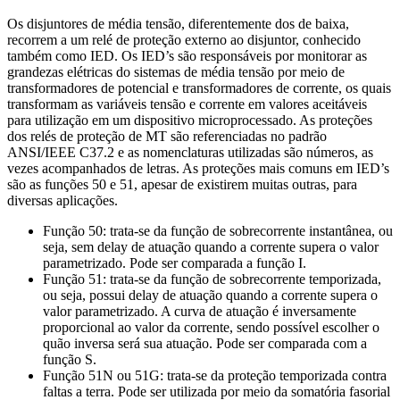
Os disjuntores de média tensão, diferentemente dos de baixa,
recorrem a um relé de proteção externo ao disjuntor, conhecido
também como IED. Os IED’s são responsáveis por monitorar as
grandezas elétricas do sistemas de média tensão por meio de
transformadores de potencial e transformadores de corrente, os quais
transformam as variáveis tensão e corrente em valores aceitáveis
para utilização em um dispositivo microprocessado. As proteções
dos relés de proteção de MT são referenciadas no padrão
ANSI/IEEE C37.2 e as nomenclaturas utilizadas são números, as
vezes acompanhados de letras. As proteções mais comuns em IED’s
são as funções 50 e 51, apesar de existirem muitas outras, para
diversas aplicações.
Função 50: trata-se da função de sobrecorrente instantânea, ou
seja, sem delay de atuação quando a corrente supera o valor
parametrizado. Pode ser comparada a função I.
Função 51: trata-se da função de sobrecorrente temporizada,
ou seja, possui delay de atuação quando a corrente supera o
valor parametrizado. A curva de atuação é inversamente
proporcional ao valor da corrente, sendo possível escolher o
quão inversa será sua atuação. Pode ser comparada com a
função S.
Função 51N ou 51G: trata-se da proteção temporizada contra
faltas a terra. Pode ser utilizada por meio da somatória fasorial