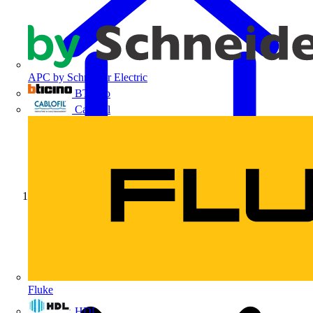
APC by Schneider Electric
BTicino
Cablofil
Início
Fluke
HDL