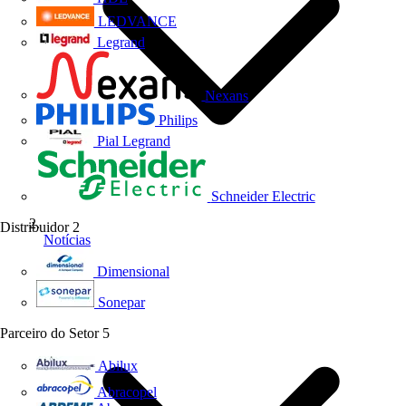
LEDVANCE
Legrand
Nexans
Philips
Pial Legrand
Schneider Electric
Distribuidor
2
Notícias
Dimensional
Sonepar
Parceiro do Setor
5
Abilux
Abracopel