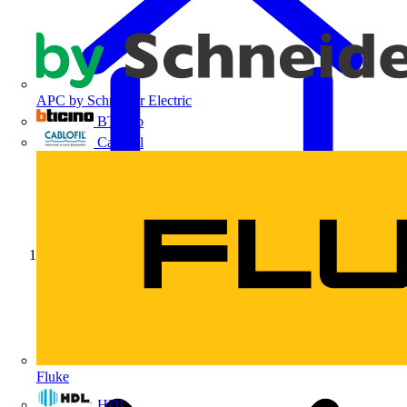
APC by Schneider Electric
BTicino
Cablofil
Início
Fluke
HDL