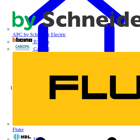
APC by Schneider Electric
BTicino
Cablofil
Início
Fluke
HDL