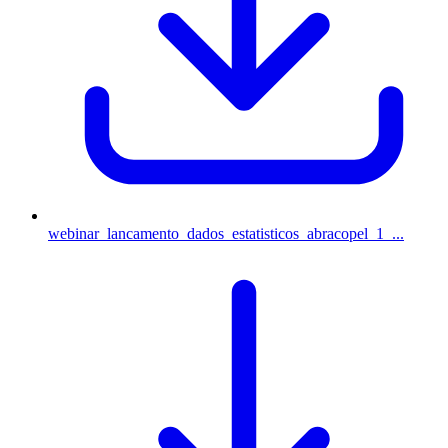
webinar_lancamento_dados_estatisticos_abracopel_1_...