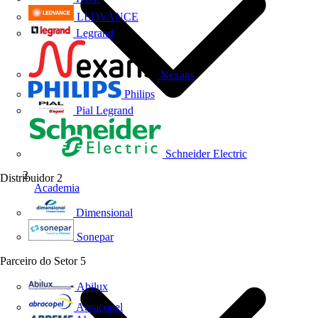
LEDVANCE
Legrand
Nexans
Philips
Pial Legrand
Schneider Electric
Distribuidor
2
Academia
Dimensional
Sonepar
Parceiro do Setor
5
Abilux
Abracopel