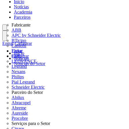
Início
Notícias
Academia
Parceiros
Fabricante
ABB
APC by Schneider Electric
BTicino
Entrar
Cadastrar
Cablofil
Fluke
Entrar
Início
HDL
Cadastrar
Notícias
LEDVANCE
Notícias do Setor
Legrand
Nexans
Philips
Pial Legrand
Schneider Electric
Parceiro do Setor
Abilux
Abracopel
Abreme
Aureside
Procobre
Serviços para o Setor
Cinase