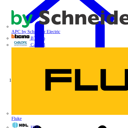
APC by Schneider Electric
BTicino
Cablofil
Início
Fluke
HDL