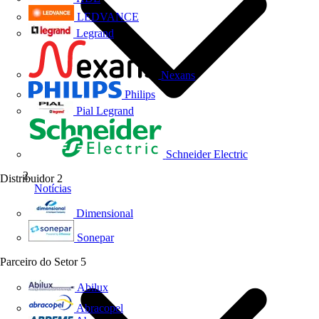
LEDVANCE
Legrand
Nexans
Philips
Pial Legrand
Schneider Electric
Distribuidor
2
Notícias
Dimensional
Sonepar
Parceiro do Setor
5
Abilux
Abracopel