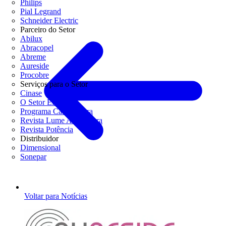
Philips
Pial Legrand
Schneider Electric
Parceiro do Setor
Abilux
Abracopel
Abreme
Aureside
Procobre
Serviços para o Setor
Cinase
O Setor Elétrico
Programa Casa Segura
Revista Lume Arquitetura
Revista Potência
Distribuidor
Dimensional
Sonepar
Voltar para Notícias