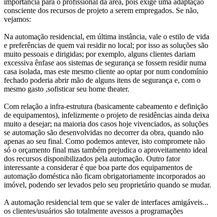
importância para o profissional da área, pois exige uma adaptação
consciente dos recursos de projeto a serem empregados. Se não,
vejamos:
Na automação residencial, em última instância, vale o estilo de vida
e preferências de quem vai residir no local; por isso as soluções são
muito pessoais e dirigidas; por exemplo, alguns clientes dariam
excessiva ênfase aos sistemas de segurança se fossem residir numa
casa isolada, mas este mesmo cliente ao optar por num condomínio
fechado poderia abrir mão de alguns itens de segurança e, com o
mesmo gasto ,sofisticar seu home theater.
Com relação a infra-estrutura (basicamente cabeamento e definição
de equipamentos), infelizmente o projeto de residências ainda deixa
muito a desejar; na maioria dos casos hoje vivenciados, as soluções
se automação são desenvolvidas no decorrer da obra, quando não
apenas ao seu final. Como podemos antever, isto compromete não
só o orçamento final mas também prejudica o aproveitamento ideal
dos recursos disponibilizados pela automação. Outro fator
interessante a considerar é que boa parte dos equipamentos de
automação doméstica não ficam obrigatoriamente incorporados ao
imóvel, podendo ser levados pelo seu proprietário quando se mudar.
A automação residencial tem que se valer de interfaces amigáveis...
os clientes/usuários são totalmente avessos a programações