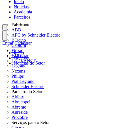
Início
Notícias
Academia
Parceiros
Fabricante
ABB
APC by Schneider Electric
BTicino
Entrar
Cadastrar
Cablofil
Fluke
Entrar
Início
HDL
Cadastrar
Notícias
LEDVANCE
Notícias do Setor
Legrand
Nexans
Philips
Pial Legrand
Schneider Electric
Parceiro do Setor
Abilux
Abracopel
Abreme
Aureside
Procobre
Serviços para o Setor
Cinase