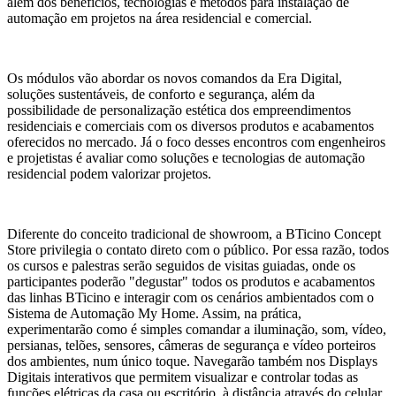
além dos benefícios, tecnologias e métodos para instalação de
automação em projetos na área residencial e comercial.
Os módulos vão abordar os novos comandos da Era Digital,
soluções sustentáveis, de conforto e segurança, além da
possibilidade de personalização estética dos empreendimentos
residenciais e comerciais com os diversos produtos e acabamentos
oferecidos no mercado. Já o foco desses encontros com engenheiros
e projetistas é avaliar como soluções e tecnologias de automação
residencial podem valorizar projetos.
Diferente do conceito tradicional de showroom, a BTicino Concept
Store privilegia o contato direto com o público. Por essa razão, todos
os cursos e palestras serão seguidos de visitas guiadas, onde os
participantes poderão "degustar" todos os produtos e acabamentos
das linhas BTicino e interagir com os cenários ambientados com o
Sistema de Automação My Home. Assim, na prática,
experimentarão como é simples comandar a iluminação, som, vídeo,
persianas, telões, sensores, câmeras de segurança e vídeo porteiros
dos ambientes, num único toque. Navegarão também nos Displays
Digitais interativos que permitem visualizar e controlar todas as
funções elétricas da casa ou escritório, à distância através do celular