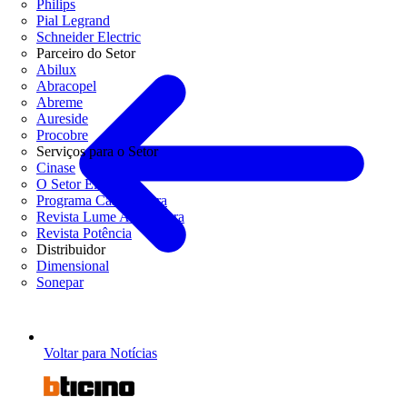
Philips
Pial Legrand
Schneider Electric
Parceiro do Setor
Abilux
Abracopel
Abreme
Aureside
Procobre
Serviços para o Setor
Cinase
O Setor Elétrico
Programa Casa Segura
Revista Lume Arquitetura
Revista Potência
Distribuidor
Dimensional
Sonepar
Voltar para Notícias