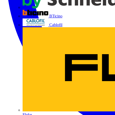
BTicino
Cablofil
Fluke