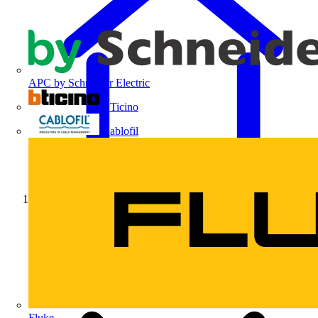
APC by Schneider Electric
BTicino
Cablofil
Início
Fluke