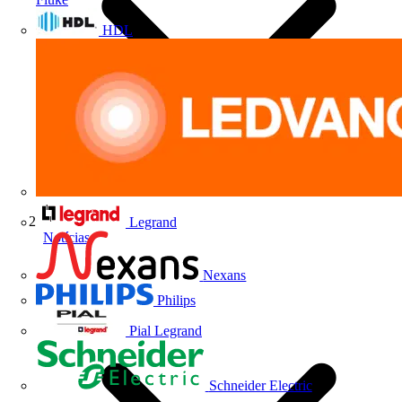
HDL
Legrand
Notícias
Nexans
Philips
Pial Legrand
Schneider Electric