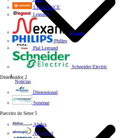
LEDVANCE
Legrand
Nexans
Philips
Pial Legrand
Schneider Electric
Distribuidor
2
Notícias
Dimensional
Sonepar
Parceiro do Setor
5
Abilux
Abracopel