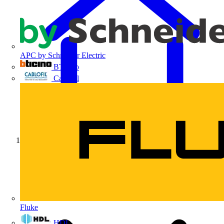
APC by Schneider Electric
BTicino
Cablofil
Início
Fluke
HDL