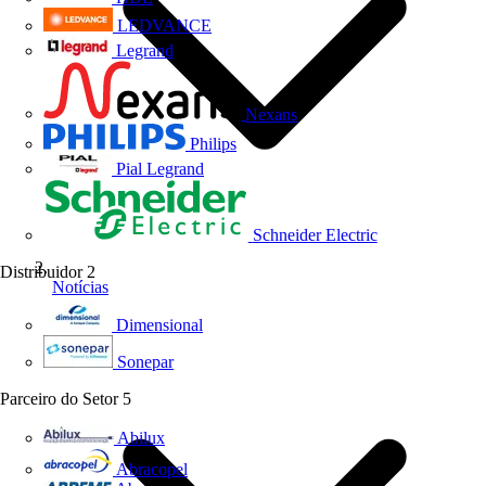
LEDVANCE
Legrand
Nexans
Philips
Pial Legrand
Schneider Electric
Distribuidor
2
Notícias
Dimensional
Sonepar
Parceiro do Setor
5
Abilux
Abracopel