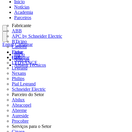
Início
Notícias
Academia
Parceiros
Fabricante
ABB
APC by Schneider Electric
BTicino
Entrar
Cadastrar
Cablofil
Fluke
Entrar
Início
HDL
Cadastrar
Notícias
LEDVANCE
Artigos Técnicos
Legrand
Nexans
Philips
Pial Legrand
Schneider Electric
Parceiro do Setor
Abilux
Abracopel
Abreme
Aureside
Procobre
Serviços para o Setor
Cinase