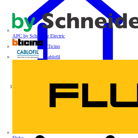
APC by Schneider Electric
BTicino
Cablofil
Início
Fluke