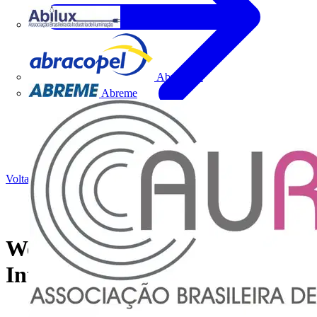
Abilux
Abracopel
Abreme
Voltar para Academia
Webinar | Sistemas de
Interfonia HDL