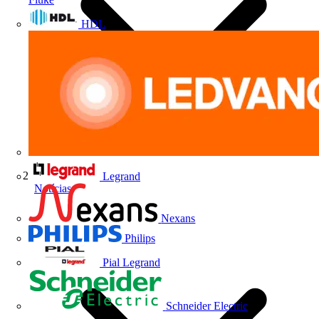
HDL
Legrand
Notícias
Nexans
Philips
Pial Legrand
Schneider Electric