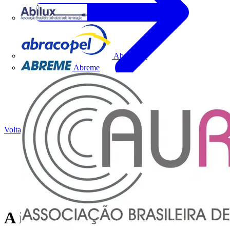
Abilux
Abracopel
Abreme
Voltar para Notícias
A iluminação e a arte: Festivais