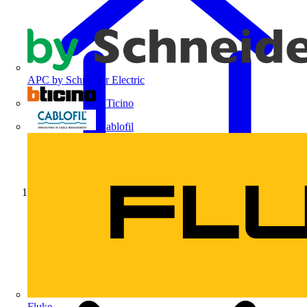
APC by Schneider Electric
BTicino
Cablofil
Início
Fluke