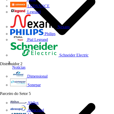
LEDVANCE
Legrand
Nexans
Philips
Pial Legrand
Schneider Electric
Distribuidor
2
Notícias
Dimensional
Sonepar
Parceiro do Setor
5
Abilux
Abracopel