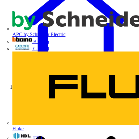
APC by Schneider Electric
BTicino
Cablofil
Início
Fluke
HDL