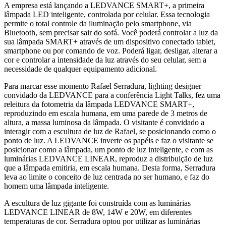
A empresa está lançando a LEDVANCE SMART+, a primeira
lâmpada LED inteligente, controlada por celular. Essa tecnologia
permite o total controle da iluminação pelo smartphone, via
Bluetooth, sem precisar sair do sofá. Você poderá controlar a luz da
sua lâmpada SMART+ através de um dispositivo conectado tablet,
smartphone ou por comando de voz. Poderá ligar, desligar, alterar a
cor e controlar a intensidade da luz através do seu celular, sem a
necessidade de qualquer equipamento adicional.
Para marcar esse momento Rafael Serradura, lighting designer
convidado da LEDVANCE para a conferência Light Talks, fez uma
releitura da fotometria da lâmpada LEDVANCE SMART+,
reproduzindo em escala humana, em uma parede de 3 metros de
altura, a massa luminosa da lâmpada. O visitante é convidado a
interagir com a escultura de luz de Rafael, se posicionando como o
ponto de luz. A LEDVANCE inverte os papéis e faz o visitante se
posicionar como a lâmpada, um ponto de luz inteligente, e com as
luminárias LEDVANCE LINEAR, reproduz a distribuição de luz
que a lâmpada emitiria, em escala humana. Desta forma, Serradura
leva ao limite o conceito de luz centrada no ser humano, e faz do
homem uma lâmpada inteligente.
A escultura de luz gigante foi construída com as luminárias
LEDVANCE LINEAR de 8W, 14W e 20W, em diferentes
temperaturas de cor. Serradura optou por utilizar as luminárias