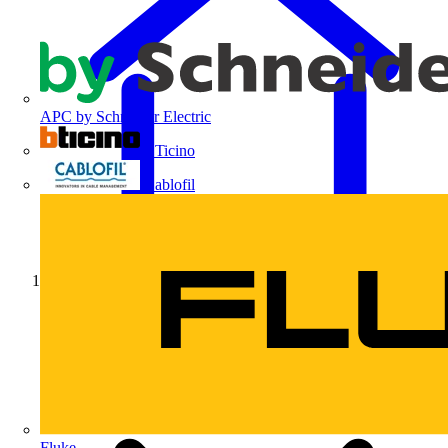
APC by Schneider Electric
BTicino
Cablofil
Início
Fluke