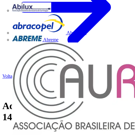
Abilux
Abracopel
Abreme
Voltar para Notícias
Adaptadores - ABNT NBR
14936