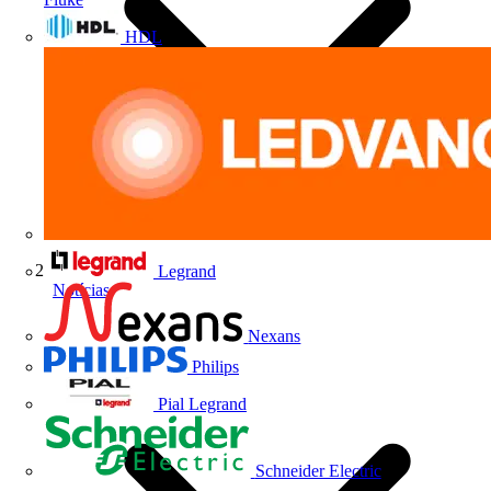
HDL
Legrand
Notícias
Nexans
Philips
Pial Legrand
Schneider Electric