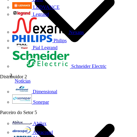
LEDVANCE
Legrand
Nexans
Philips
Pial Legrand
Schneider Electric
Distribuidor
2
Notícias
Dimensional
Sonepar
Parceiro do Setor
5
Abilux
Abracopel