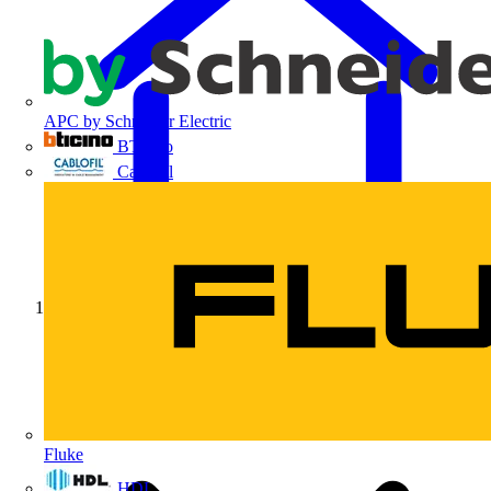
APC by Schneider Electric
BTicino
Cablofil
Início
Fluke
HDL