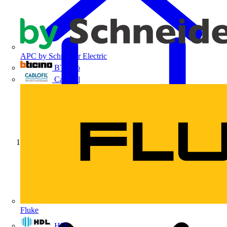
APC by Schneider Electric
BTicino
Cablofil
Início
Fluke
HDL