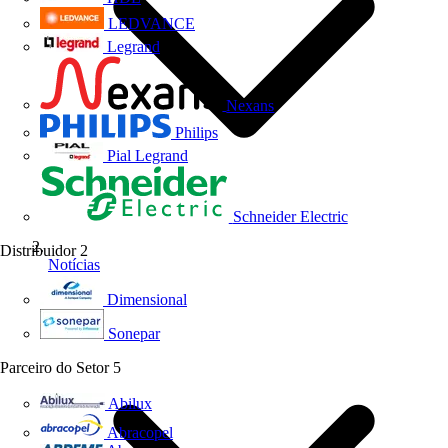
LEDVANCE
Legrand
Nexans
Philips
Pial Legrand
Schneider Electric
Distribuidor
2
Notícias
Dimensional
Sonepar
Parceiro do Setor
5
Abilux
Abracopel