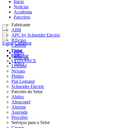
Início
Notícias
Academia
Parceiros
Fabricante
ABB
APC by Schneider Electric
BTicino
Entrar
Cadastrar
Cablofil
Fluke
Entrar
Início
HDL
Cadastrar
Notícias
LEDVANCE
App's
Legrand
Nexans
Philips
Pial Legrand
Schneider Electric
Parceiro do Setor
Abilux
Abracopel
Abreme
Aureside
Procobre
Serviços para o Setor
Cinase