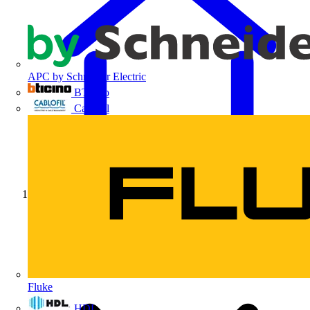
APC by Schneider Electric
BTicino
Cablofil
Início
Fluke
HDL