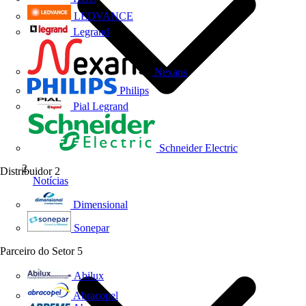
LEDVANCE
Legrand
Nexans
Philips
Pial Legrand
Schneider Electric
Distribuidor
2
Notícias
Dimensional
Sonepar
Parceiro do Setor
5
Abilux
Abracopel