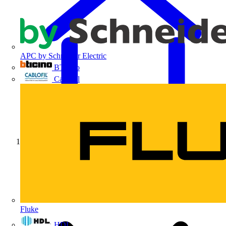
APC by Schneider Electric
BTicino
Cablofil
Início
Fluke
HDL