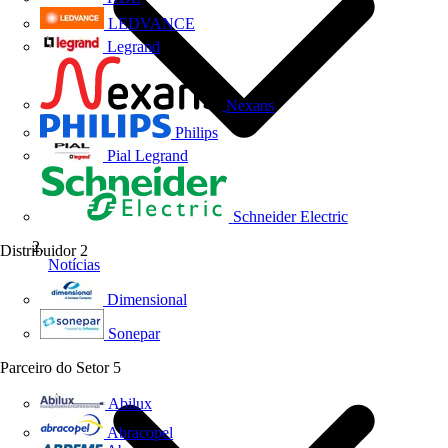
LEDVANCE
Legrand
Nexans
Philips
Pial Legrand
Schneider Electric
Distribuidor
2
Notícias
Dimensional
Sonepar
Parceiro do Setor
5
Abilux
Abracopel