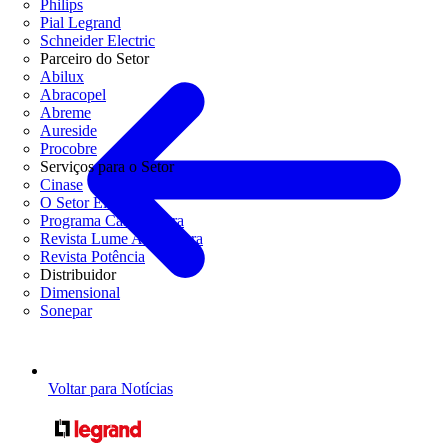
Philips
Pial Legrand
Schneider Electric
Parceiro do Setor
Abilux
Abracopel
Abreme
Aureside
Procobre
Serviços para o Setor
Cinase
O Setor Elétrico
Programa Casa Segura
Revista Lume Arquitetura
Revista Potência
Distribuidor
Dimensional
Sonepar
Voltar para Notícias