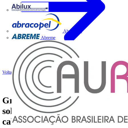
Abilux
Abracopel
Abreme
Voltar para Notícias
Grupo Legrand desenvolve
solução para distribuição de
cabos