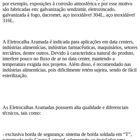
por exemplo, exposições à corrosão atmosférica e por esse motivo
são fabricadas em: galvanização sendzimir, eletrozincado,
galvanizada à fogo, dacromet, aço inoxidável 304L, aço inoxidável
316L.
A Eletrocalha Aramada é indicada para aplicações em data centers,
indústrias alimentícias, indústrias farmacêuticas, maquinários, setores
terciários, dentre outros. Devido à característica natural do produto,
interfere pouco no fluxo de ar no data center, mantendo a
temperatura exigida nos projetos. Além disso, é recomendado nas
indústrias alimentícias, pois dificilmente retém sujeira, sendo de fácil
esterilização.
As Eletrocalhas Aramadas possuem alta qualidade e diferenciais
técnicos, tais como:
- exclusiva borda de segurança: sistema de borda soldada em “T”,
patenteada pelo Grupo Legrand, oferecendo ao instalador uma