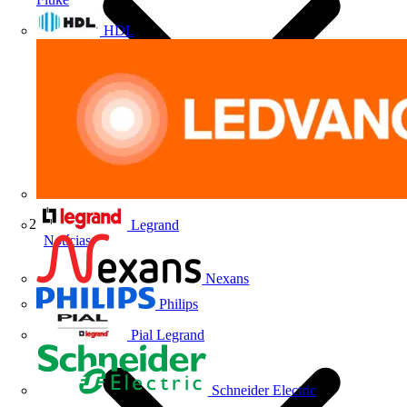
HDL
Legrand
Notícias
Nexans
Philips
Pial Legrand
Schneider Electric