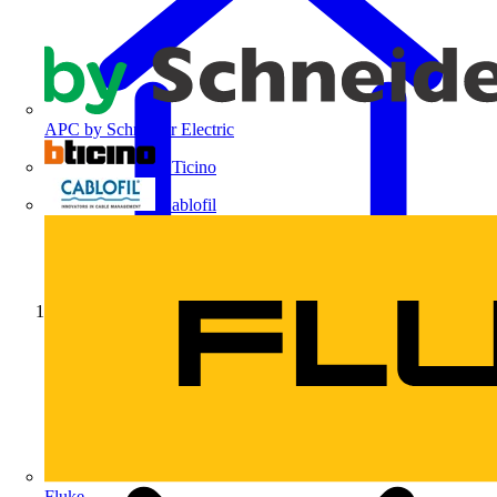
APC by Schneider Electric
BTicino
Cablofil
Início
Fluke