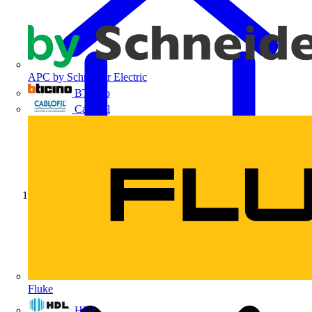
APC by Schneider Electric
BTicino
Cablofil
Início
Fluke
HDL