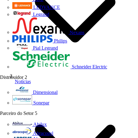
LEDVANCE
Legrand
Nexans
Philips
Pial Legrand
Schneider Electric
Distribuidor
2
Notícias
Dimensional
Sonepar
Parceiro do Setor
5
Abilux
Abracopel