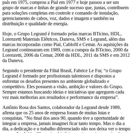
país em 1975, comprou a Pial em 1977 e hoje passou a ser um
grupo de marcas e linhas de grande sucesso que, juntas, contribuem
para soluções completas em controle e comando de instalação,
gerenciamento de cabos, voz, dados e imagem e também na
distribuição e qualidade de energia.
Hoje, o Grupo Legrand é formado pelas marcas BTicino, HDL,
Lorenzetti Materiais Elétricos, Daneva, SMS e Legrand, além das
marcas incorporadas como Pial, Cablofil e Cemar. As aquisições da
Legrand continuaram em 1989, com a compra da BTicino, 2000 da
Lorenzetti, 2006 da Cemar, 2008 da HDL, 2011 da SMS e em 2012
da Daneva.
Segundo o presidente da Filial Brasil, Fabrice Le Fur, “o Grupo
Legrand é formado por profissionais talentosos e dispostos a
enfrentar os desafios presentes no ambiente globalizado e
competitivo. Eles possuem a visão, ambição e valores do Grupo.
Sempre estamos buscando ideias e iniciativas que agreguem cada
vez mais melhorias aos resultados e performance da empresa”.
Antônio Rosa dos Santos, colaborador da Legrand desde 1989,
afirma que os 25 anos de empresa foram de muitas lutas e
conquistas. "No final dos anos 90, quando tive a oportunidade de
integrar a empresa, jamais imaginei ficar tanto tempo. Mas o dia a
dia, a dedicação e o trabalho diferenciado não nos deixa ver o tempo