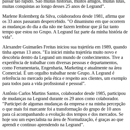
passar tão rápido. São muitas histórias, muitos amigos, muitas lutas,
muitas conquistas ao longo desses 25 anos de Legrand”.
Marlene Rolemberg da Silva, colaboradora desde 1981, afirma que
os 33 anos passaram despercebido. "O dinamismo em que ocorrem
as mudanças do dia a dia não me fazem lembrar que já faz tanto
tempo que estou no Grupo. A Legrand faz parte da minha história de
vida".
Alexandre Guimarães Freitas iniciou sua trajetória em 1989, quando
tinha apenas 13 anos. "Eu iniciei minha trajetória muito novo e
descobria dentro da Legrand um mundo de conhecimentos. Tive a
experiência de trabalhar com diversas pessoas e departamentos,
como Ferramentaria, Engenharia, Marketing e atualmente na área
Comercial. É um orgulho trabalhar neste Grupo. A Legrand é
referência no mercado pela ética e respeito aos clientes, um exemplo
para todos para a vida profissional e pessoal”.
Antônio Carlos Martins Santos, colaborador desde 1985, participou
de mudanças na Legrand durante os 29 anos como colaborador.
"Participei de algumas mudanças da empresa e na minha percepção
o que mais foi marcante foi a transformação do grupo de 10 anos
para cá acompanhando a evolução dos tempos e dos mercados. Se
hoje sou um especialista na área de Normalização, é graças ao que
aprendi e continuo aprendendo na Legrand”.