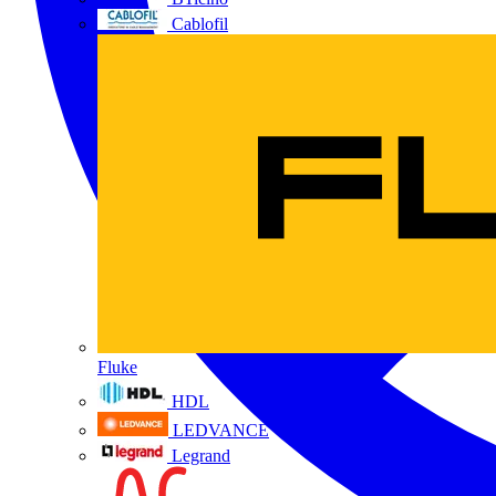
Cablofil
Fluke
HDL
LEDVANCE
Legrand