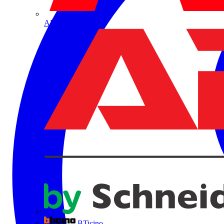
ABB
BTicino