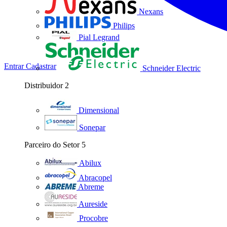
Nexans
Philips
Pial Legrand
Entrar
Cadastrar
Schneider Electric
Distribuidor
2
Dimensional
Sonepar
Parceiro do Setor
5
Abilux
Abracopel
Abreme
Aureside
Procobre