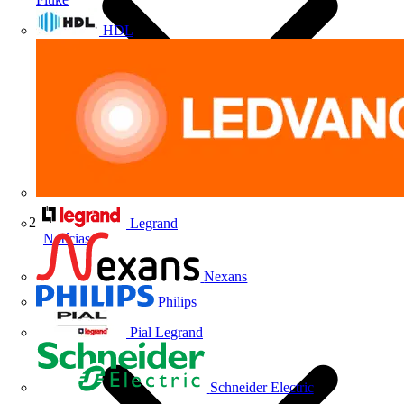
HDL
Legrand
Notícias
Nexans
Philips
Pial Legrand
Schneider Electric