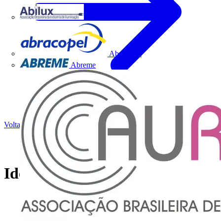
Abilux
Abracopel
Abreme
Voltar para Notícias
Identifácil Legrand