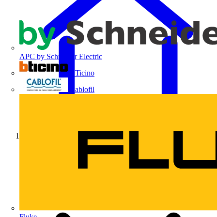
APC by Schneider Electric
BTicino
Cablofil
Início
Fluke