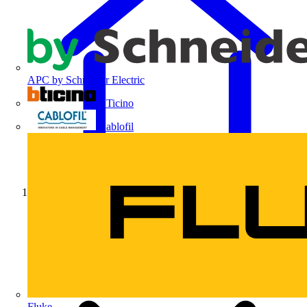
APC by Schneider Electric
BTicino
Cablofil
Início
Fluke