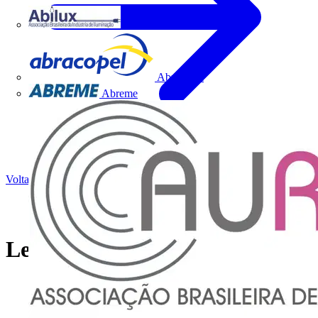
Abilux
Abracopel
Abreme
Voltar para Notícias
Legrand - Atlantic-e cabinet