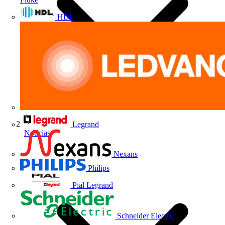
HDL
Legrand
Notícias
Nexans
Philips
Pial Legrand
Schneider Electric