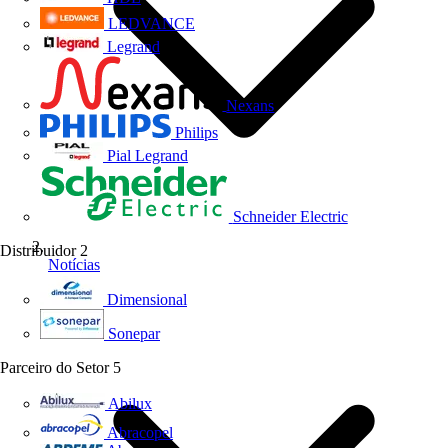
LEDVANCE
Legrand
Nexans
Philips
Pial Legrand
Schneider Electric
Distribuidor
2
Notícias
Dimensional
Sonepar
Parceiro do Setor
5
Abilux
Abracopel