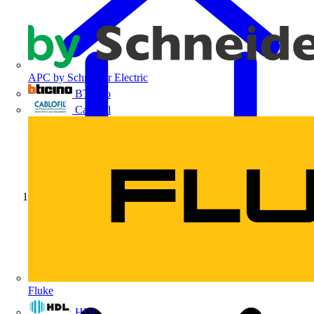
APC by Schneider Electric
BTicino
Cablofil
Início
Fluke
HDL