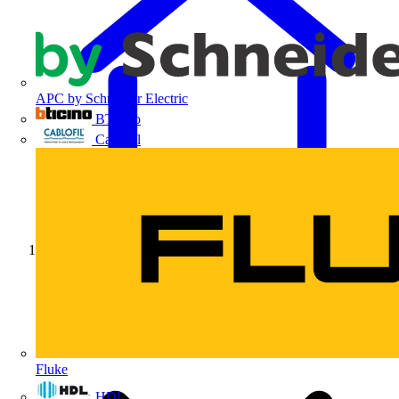
APC by Schneider Electric
BTicino
Cablofil
Início
Fluke
HDL