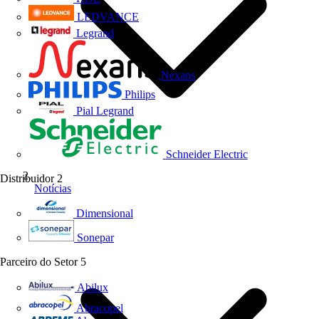
LEDVANCE
Legrand
Nexans
Philips
Pial Legrand
Schneider Electric
Distribuidor
2
Notícias
Dimensional
Sonepar
Parceiro do Setor
5
Abilux
Abracopel