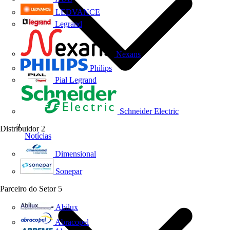
LEDVANCE
Legrand
Nexans
Philips
Pial Legrand
Schneider Electric
Distribuidor
2
Notícias
Dimensional
Sonepar
Parceiro do Setor
5
Abilux
Abracopel