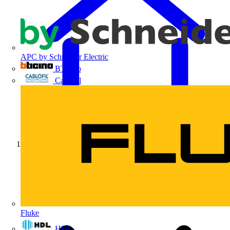
APC by Schneider Electric
BTicino
Cablofil
Início
Fluke
HDL