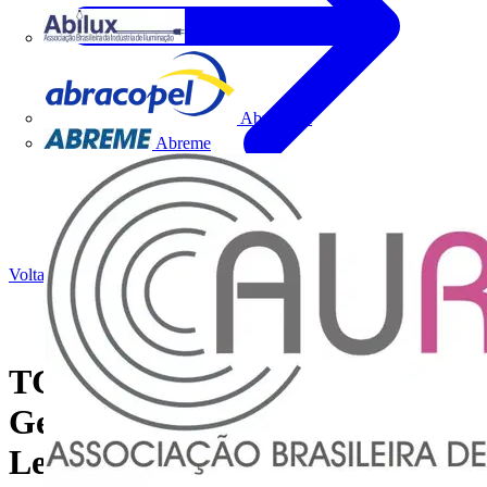
Abilux
Abracopel
Abreme
Voltar para Notícias
TGC - Tecnologia para
Gerenciamento de Cabos (
Leitos, Eletrocalhas e