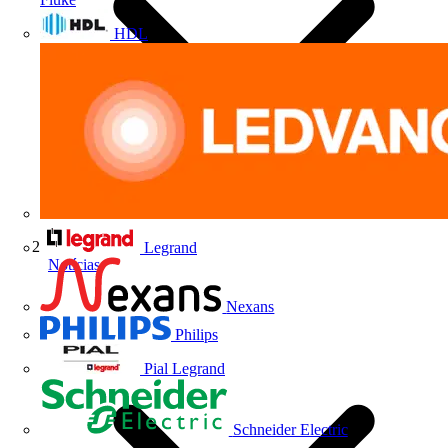
HDL
Legrand
Notícias
Nexans
Philips
Pial Legrand
Schneider Electric