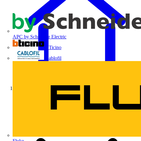
APC by Schneider Electric
BTicino
Cablofil
Início
Fluke