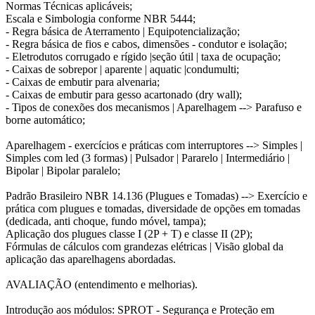
Normas Técnicas aplicáveis;
Escala e Simbologia conforme NBR 5444;
- Regra básica de Aterramento | Equipotencialização;
- Regra básica de fios e cabos, dimensões - condutor e isolação;
- Eletrodutos corrugado e rígido |seção útil | taxa de ocupação;
- Caixas de sobrepor | aparente | aquatic |condumulti;
- Caixas de embutir para alvenaria;
- Caixas de embutir para gesso acartonado (dry wall);
- Tipos de conexões dos mecanismos | Aparelhagem --> Parafuso e
borne automático;
Aparelhagem - exercícios e práticas com interruptores --> Simples |
Simples com led (3 formas) | Pulsador | Pararelo | Intermediário |
Bipolar | Bipolar paralelo;
Padrão Brasileiro NBR 14.136 (Plugues e Tomadas) --> Exercício e
prática com plugues e tomadas, diversidade de opções em tomadas
(dedicada, anti choque, fundo móvel, tampa);
Aplicação dos plugues classe I (2P + T) e classe II (2P);
Fórmulas de cálculos com grandezas elétricas | Visão global da
aplicação das aparelhagens abordadas.
AVALIAÇÃO (entendimento e melhorias).
Introdução aos módulos: SPROT - Segurança e Proteção em