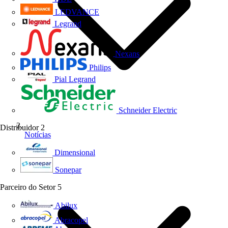
LEDVANCE
Legrand
Nexans
Philips
Pial Legrand
Schneider Electric
Distribuidor
2
Notícias
Dimensional
Sonepar
Parceiro do Setor
5
Abilux
Abracopel