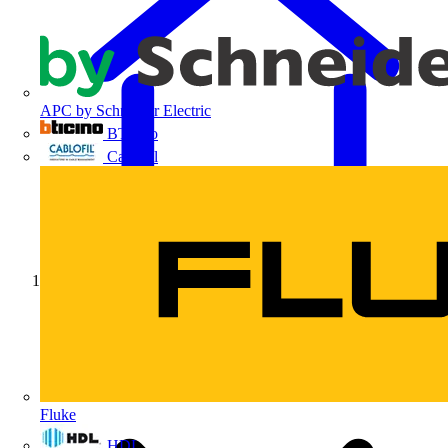
APC by Schneider Electric
BTicino
Cablofil
Início
Fluke
HDL