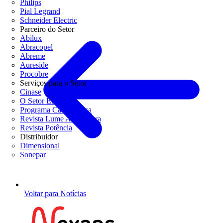
Philips
Pial Legrand
Schneider Electric
Parceiro do Setor
Abilux
Abracopel
Abreme
Aureside
Procobre
Serviços para o Setor
Cinase
O Setor Elétrico
Programa Casa Segura
Revista Lume Arquitetura
Revista Potência
Distribuidor
Dimensional
Sonepar
Voltar para Notícias