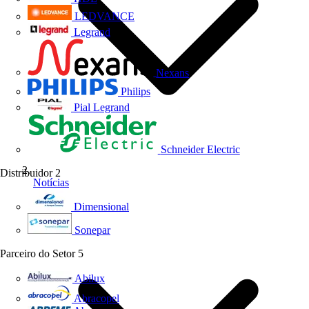
LEDVANCE
Legrand
Nexans
Philips
Pial Legrand
Schneider Electric
Distribuidor
2
Notícias
Dimensional
Sonepar
Parceiro do Setor
5
Abilux
Abracopel