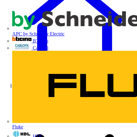
APC by Schneider Electric
BTicino
Cablofil
Início
Fluke
HDL