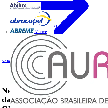
Abilux
Abracopel
Abreme
Voltar para Notícias
Nexans Brasil entrega cheque
da Fundação Nexans para a