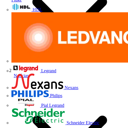
HDL
Legrand
Notícias
Nexans
Philips
Pial Legrand
Schneider Electric