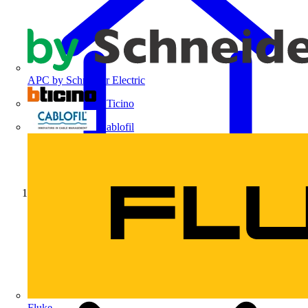
APC by Schneider Electric
BTicino
Cablofil
Início
Fluke