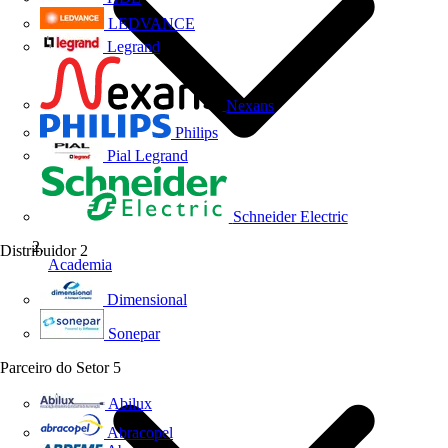
LEDVANCE
Legrand
Nexans
Philips
Pial Legrand
Schneider Electric
Distribuidor
2
Academia
Dimensional
Sonepar
Parceiro do Setor
5
Abilux
Abracopel