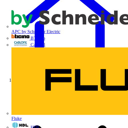
APC by Schneider Electric
BTicino
Cablofil
Início
Fluke
HDL