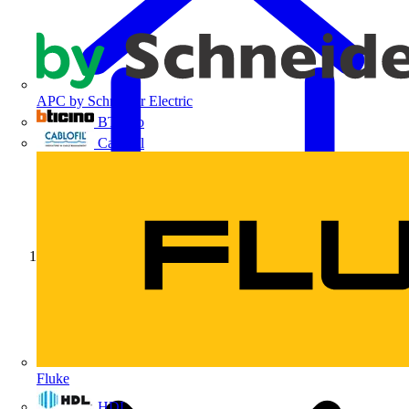
APC by Schneider Electric
BTicino
Cablofil
Início
Fluke
HDL