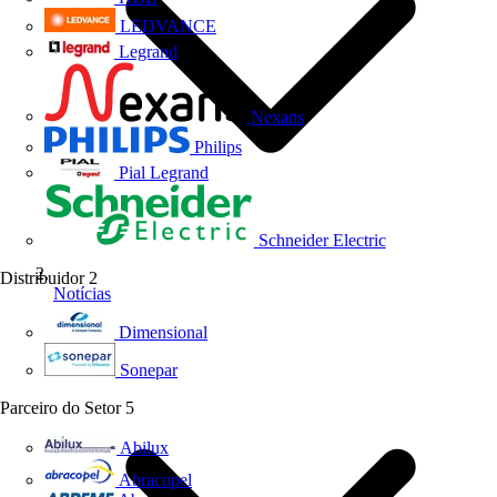
LEDVANCE
Legrand
Nexans
Philips
Pial Legrand
Schneider Electric
Distribuidor
2
Notícias
Dimensional
Sonepar
Parceiro do Setor
5
Abilux
Abracopel