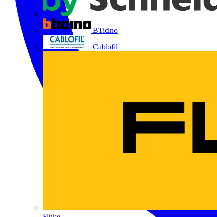
BTicino
Cablofil
Fluke