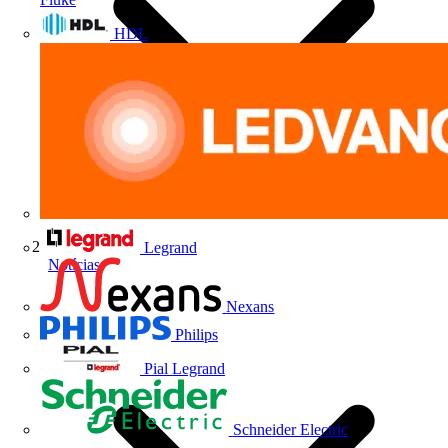
HDL
Legrand
Notícias
Nexans
Philips
Pial Legrand
Schneider Electric