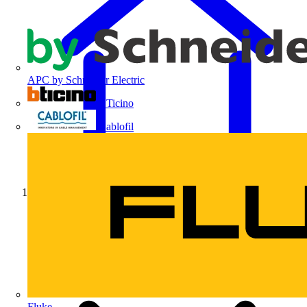
APC by Schneider Electric
BTicino
Cablofil
Início
Fluke