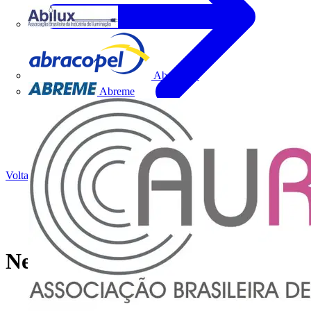
Abilux
Abracopel
Abreme
Voltar para Notícias
Nexans vantagens EasyCalcV3