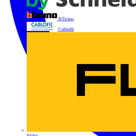
BTicino
Cablofil
Fluke