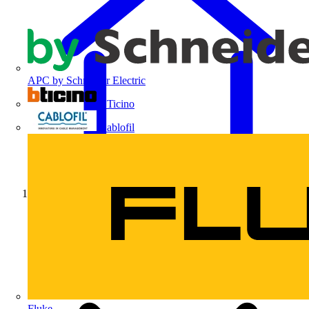
APC by Schneider Electric
BTicino
Cablofil
Início
Fluke