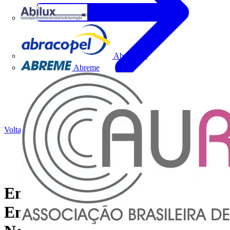
Abilux
Abracopel
Abreme
Voltar para Notícias
Empresas Engemon
Engenharia e Construção,