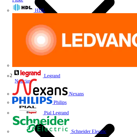
HDL
Legrand
Notícias
Nexans
Philips
Pial Legrand
Schneider Electric