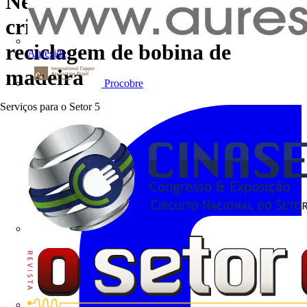
Nexans e Madem se unem para
criar um círculo virtuoso de
reciclagem de bobina de
Aureside
madeira
Procobre
Serviços para o Setor
5