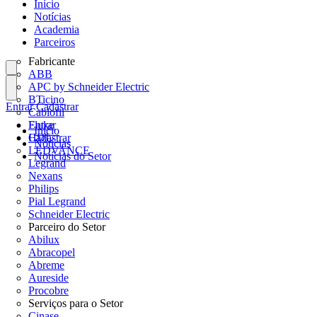
Início
Notícias
Academia
Parceiros
Fabricante
ABB
APC by Schneider Electric
BTicino
Entrar
Cadastrar
Cablofil
Fluke
Entrar
Início
HDL
Cadastrar
Notícias
LEDVANCE
Notícias do Setor
Legrand
Nexans
Philips
Pial Legrand
Schneider Electric
Parceiro do Setor
Abilux
Abracopel
Abreme
Aureside
Procobre
Serviços para o Setor
Cinase