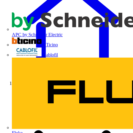
APC by Schneider Electric
BTicino
Cablofil
Início
Fluke