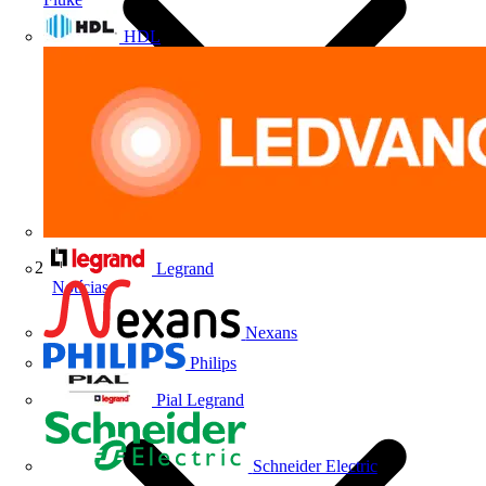
HDL
Legrand
Notícias
Nexans
Philips
Pial Legrand
Schneider Electric